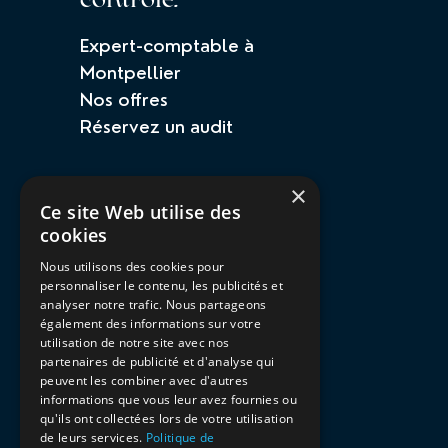
Expert-comptable à
Montpellier
Nos offres
Réservez un audit
×
Ce site Web utilise des
cookies
Nous utilisons des cookies pour
Lumea Conseil
personnaliser le contenu, les publicités et
48 Rue Joe Dassin
analyser notre trafic. Nous partageons
également des informations sur votre
34080 Montpellier
utilisation de notre site avec nos
07 56 46 36 22
partenaires de publicité et d'analyse qui
peuvent les combiner avec d'autres
SIREN : 987 967 809
informations que vous leur avez fournies ou
qu'ils ont collectées lors de votre utilisation
de leurs services.
Politique de