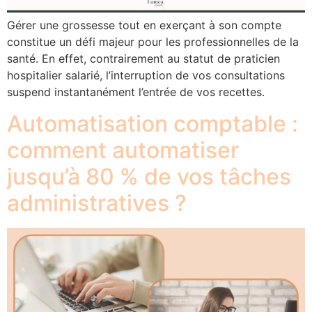
Gérer une grossesse tout en exerçant à son compte
constitue un défi majeur pour les professionnelles de la
×
Ce site Web utilise des
santé. En effet, contrairement au statut de praticien
cookies
hospitalier salarié, l’interruption de vos consultations
suspend instantanément l’entrée de vos recettes.
Nous utilisons des cookies pour
personnaliser le contenu, les publicités et
Automatisation comptable :
analyser notre trafic. Nous partageons
également des informations sur votre
comment automatiser
utilisation de notre site avec nos
partenaires de publicité et d'analyse qui
jusqu’à 80 % de vos tâches
peuvent les combiner avec d'autres
informations que vous leur avez fournies ou
administratives ?
qu'ils ont collectées lors de votre utilisation
de leurs services.
Politique de
confidentialité
ACCEPTER TOUT
REFUSER TOUT
POWERED BY COOKIESCRIPT