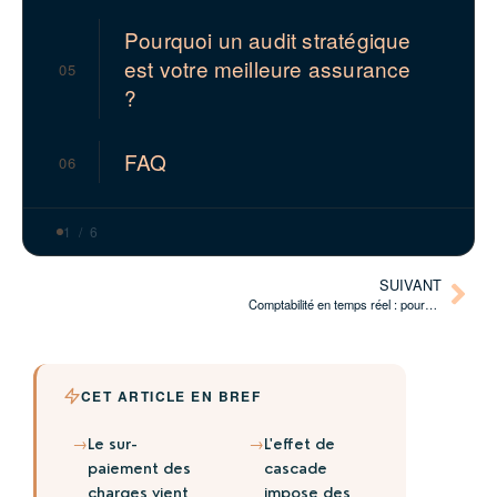
Pourquoi un audit stratégique
est votre meilleure assurance
05
?
FAQ
06
1 / 6
SUIVANT
Comptabilité en temps réel : pourquoi les PME ne peuvent plus piloter à l’ancienne
CET ARTICLE EN BREF
→
→
Le sur-
L'effet de
paiement des
cascade
charges vient
impose des