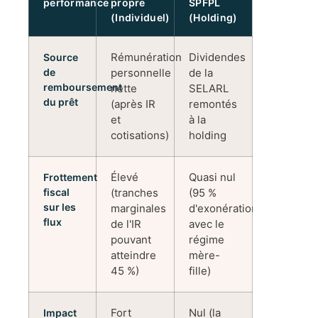
performance
propre
SPFPL
(Individuel)
(Holding)
Rémunération
Dividendes
Source
de
personnelle
de la
remboursement
nette
SELARL
du prêt
(après IR
remontés
et
à la
cotisations)
holding
Élevé
Quasi nul
Frottement
fiscal
(tranches
(95 %
sur les
marginales
d'exonération
flux
de l'IR
avec le
pouvant
régime
atteindre
mère-
45 %)
fille)
Fort
Nul (la
Impact