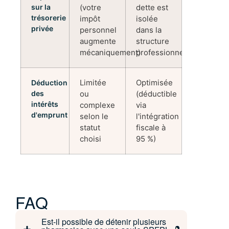
sur la
(votre
dette est
trésorerie
impôt
isolée
privée
personnel
dans la
augmente
structure
mécaniquement)
professionnelle)
Limitée
Optimisée
Déduction
des
ou
(déductible
intérêts
complexe
via
d'emprunt
selon le
l'intégration
statut
fiscale à
choisi
95 %)
FAQ
Est-il possible de détenir plusieurs