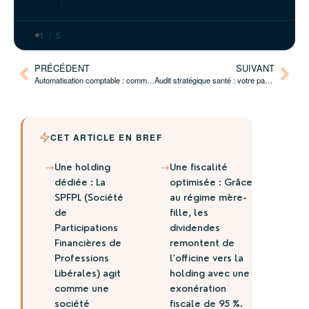
1 / 5
PRÉCÉDENT
SUIVANT
Automatisation comptable : comment automatiser jusqu’à 80 % de vos tâches administratives ?
Audit stratégique santé : votre passage en société
CET ARTICLE EN BREF
→
→
Une holding
Une fiscalité
dédiée : La
optimisée : Grâce
SPFPL (Société
au régime mère-
de
fille, les
Participations
dividendes
Financières de
remontent de
Professions
l'officine vers la
Libérales) agit
holding avec une
comme une
exonération
société
fiscale de 95 %.